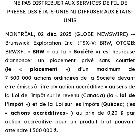
NE PAS DISTRIBUER AUX SERVICES DE FIL DE
PRESSE DES ÉTATS-UNIS NI DIFFUSER AUX ÉTATS-
UNIS
MONTRÉAL, 02 déc. 2025 (GLOBE NEWSWIRE) --
Brunswick Exploration Inc. (TSX-V: BRW, OTCQB:
BRWXF; «
BRW
» ou la «
Société
») est heureuse
d'annoncer un placement privé sans courtier
(le «
placement
») d’un maximum de
7 500 000 actions ordinaires de la Société devant
être émises à titre d'« action accréditive » au sens de
la
Loi de l'impôt sur le revenu
(Canada) (la «
loi de
l’impôt
») et de la
Loi sur les impôts
(Québec) (les
«
actions accréditives
» ) au prix de 0,20 $ par
action accréditive pour un produit brut pouvant
atteindre 1 500 000 $.