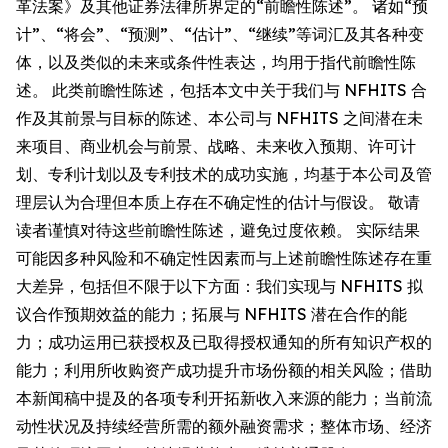
革法案》及其他证券法律所界定的“前瞻性陈述”。 诸如“预
计”、“将会”、“预测”、“估计”、“继续”等词汇及其各种变
体，以及类似的未来或条件性表达，均用于指代前瞻性陈
述。 此类前瞻性陈述，包括本文中关于我们与 NFHITS 合
作及其前景与目标的陈述、本公司与 NFHITS 之间潜在未
来项目、商业机会与前景、战略、未来收入预期、许可计
划、专利计划以及专利技术的成功实施，均基于本公司及管
理层认为合理但本质上存在不确定性的估计与假设。 敬请
读者谨慎对待这些前瞻性陈述，避免过度依赖。 实际结果
可能因多种风险和不确定性因素而与上述前瞻性陈述存在重
大差异，包括但不限于以下方面：我们实现与 NFHITS 拟
议合作预期效益的能力；拓展与 NFHITS 潜在合作的能
力；成功运用已获授权及已取得授权通知的所有知识产权的
能力；利用所收购资产成功提升市场份额的相关风险；借助
本新闻稿中提及的各项专利开拓新收入来源的能力；当前流
动性状况及持续经营所需的额外融资需求；整体市场、经济