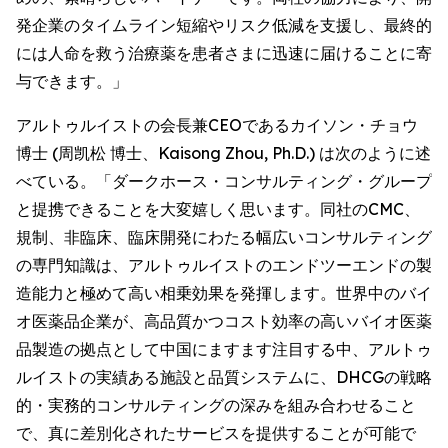
発企業のタイムライン短縮やリスク低減を支援し、最終的
には人命を救う治療薬を患者さまに迅速に届けることに寄
与できます。」
アルトゥルイストの会長兼CEOであるカイソン・チョウ
博士 (周凯松 博士、Kaisong Zhou, Ph.D.) は次のように述
べている。「ダークホース・コンサルティング・グループ
と提携できることを大変嬉しく思います。同社のCMC、
規制、非臨床、臨床開発にわたる幅広いコンサルティング
の専門知識は、アルトゥルイストのエンドツーエンドの製
造能力と極めて高い相乗効果を発揮します。世界中のバイ
オ医薬品企業が、高品質かつコスト効率の高いバイオ医薬
品製造の拠点として中国にますます注目する中、アルトゥ
ルイストの実績ある施設と品質システムに、DHCGの戦略
的・実務的コンサルティングの深みを組み合わせること
で、真に差別化されたサービスを提供することが可能で