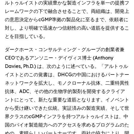
ルトゥルイストの実績豊かな製造インフラを単一の提携フ
レームワークの下で融合させることで、両組織は、開発上
の意思決定からcGMP準拠の製品化に至るまで、依頼者に
対し、より明確で迅速かつ信頼性の高い道筋を提供するこ
とを目指している。
ダークホース・コンサルティング・グループの創業者兼
CEOであるアンソニー・デイヴィス博士 (Anthony
Davies, Ph.D.) は、次のように述べている。「アルトゥル
イストとのこの覚書は、DHCGの中国におけるパートナー
ネットワークを拡大し、モノクローナル抗体、二重特異性
抗体、ADC、その他の生物学的製剤を開発するクライア
ントにとって、新たな重要な道筋となります。イノベント
から受け継いできた伝統、実証済みの製造実績、そして世
界クラスのcGMPインフラを持つアルトゥルイストは、中
国のバイオ製造能力へのアクセスを求めるプログラムのた
めの、素晴らしいパートナーです。両社の協力により、開