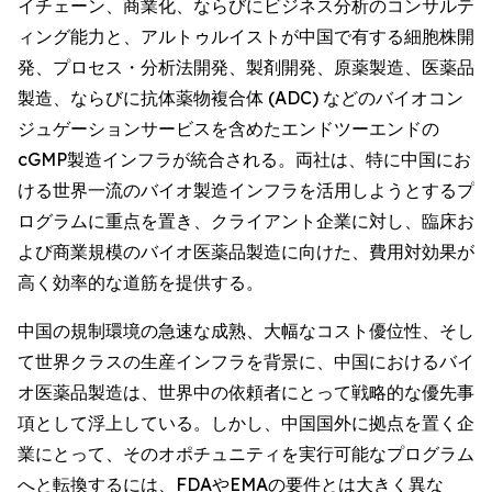
イチェーン、商業化、ならびにビジネス分析のコンサルテ
ィング能力と、アルトゥルイストが中国で有する細胞株開
発、プロセス・分析法開発、製剤開発、原薬製造、医薬品
製造、ならびに抗体薬物複合体 (ADC) などのバイオコン
ジュゲーションサービスを含めたエンドツーエンドの
cGMP製造インフラが統合される。両社は、特に中国にお
ける世界一流のバイオ製造インフラを活用しようとするプ
ログラムに重点を置き、クライアント企業に対し、臨床お
よび商業規模のバイオ医薬品製造に向けた、費用対効果が
高く効率的な道筋を提供する。
中国の規制環境の急速な成熟、大幅なコスト優位性、そし
て世界クラスの生産インフラを背景に、中国におけるバイ
オ医薬品製造は、世界中の依頼者にとって戦略的な優先事
項として浮上している。しかし、中国国外に拠点を置く企
業にとって、そのオポチュニティを実行可能なプログラム
へと転換するには、FDAやEMAの要件とは大きく異な