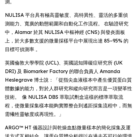
測。
NULISA 平台具有極高靈敏度、高特異性、靈活的多重偵
測能力、寬廣的動態範圍和自動化工作流程。 在驗證研究
中，Alamar 於其 NULISA 中樞神經 (CNS) 與發炎面板
上，於大多數支援的微量採樣平台中展現出達 85–95% 的
目標可偵測率 。
英國倫敦大學學院 (UCL)、英國認知障礙症研究所 (UK
DRI) 及 Biomarker Factory 的聯合負責人 Amanda
Heslegrave 博士說：「從指尖血液樣本中產生優質蛋白質
體數據的能力，對於人群研究和縱向研究而言是一項變革性
技術。 像 NULISA DBS 萃取試劑盒這樣的標準萃取流
程，使微量採集樣本能夠實際整合到遙距採集流程中，而無
需犧牲靈敏度或再現性。」
ARGO™ HT 儀器設計與乾燥血點微量樣本的簡化採集及運
送方式互相結合，讓蛋白質體分析得以在過去不可行的環境