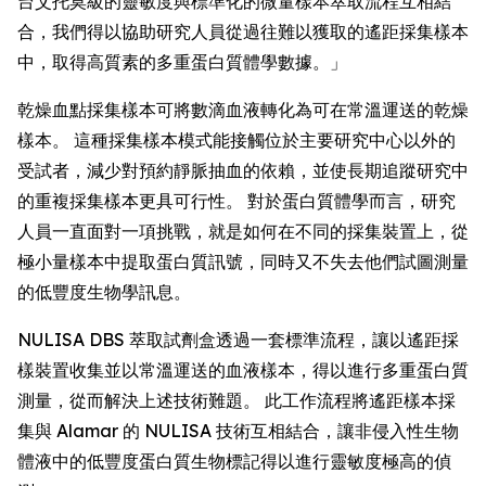
台艾托莫級的靈敏度與標準化的微量樣本萃取流程互相結
合，我們得以協助研究人員從過往難以獲取的遙距採集樣本
中，取得高質素的多重蛋白質體學數據。」
乾燥血點採集樣本可將數滴血液轉化為可在常溫運送的乾燥
樣本。 這種採集樣本模式能接觸位於主要研究中心以外的
受試者，減少對預約靜脈抽血的依賴，並使長期追蹤研究中
的重複採集樣本更具可行性。 對於蛋白質體學而言，研究
人員一直面對一項挑戰，就是如何在不同的採集裝置上，從
極小量樣本中提取蛋白質訊號，同時又不失去他們試圖測量
的低豐度生物學訊息。
NULISA DBS 萃取試劑盒透過一套標準流程，讓以遙距採
樣裝置收集並以常溫運送的血液樣本，得以進行多重蛋白質
測量，從而解決上述技術難題。 此工作流程將遙距樣本採
集與 Alamar 的 NULISA 技術互相結合，讓非侵入性生物
體液中的低豐度蛋白質生物標記得以進行靈敏度極高的偵