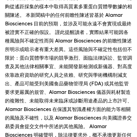
夠從遙距採集的樣本中取得高質素多重蛋白質體學數據的相
關陳述。 本新聞稿中的任何前瞻性陳述皆基於 Alamar
Biosciences 目前的預期，並涉及可能永遠不會實現或最終
被證實不正確的假設。 謹此提醒讀者，實際結果可能因各
種風險與不確定性而與 Alamar Biosciences 的前瞻性陳述
所明示或暗示者有重大差異。這些風險與不確定性包括但不
限於：蛋白質體學市場的競爭激烈、面臨法律訴訟、監管調
查及其他法律相關事宜、未能開發新檢測或新儀器、對高度
依靠政府資助的研究人員之依賴、研究與學術機構削減支
出、產品可能受到美國食品藥物管理局 (FDA) 或其他監管
要求更嚴厲的規管、Alamar Biosciences 儀器與耗材製造
的複雜性、未能取得未來臨床或診斷用途產品的上市許可、
Alamar Biosciences 在保護其智識產權方面的能力等相關
的風險及不確性，以及 Alamar Biosciences 向美國證券交
易委員會提交文件中所述的其他風險。 Alamar
Biosciences 明確聲明，除法律要求外，概不承擔更新任何