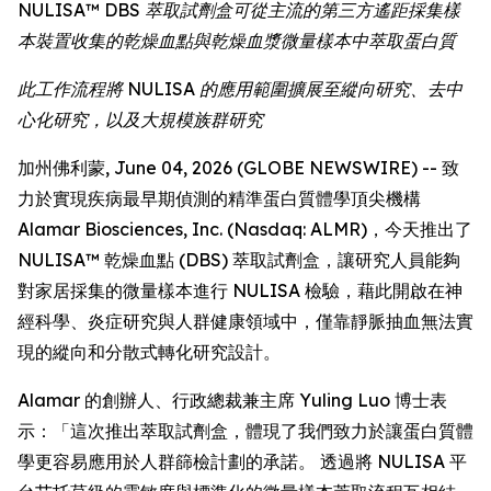
NULISA™ DBS 萃取試劑盒可從主流的第三方遙距採集樣
本裝置收集的乾燥血點與乾燥血漿微量樣本中萃取蛋白質
此工作流程將 NULISA 的應用範圍擴展至縱向研究、去中
心化研究，以及大規模族群研究
加州佛利蒙, June 04, 2026 (GLOBE NEWSWIRE) -- 致
力於實現疾病最早期偵測的精準蛋白質體學頂尖機構
Alamar Biosciences, Inc. (Nasdaq: ALMR)，今天推出了
NULISA™ 乾燥血點 (DBS) 萃取試劑盒，讓研究人員能夠
對家居採集的微量樣本進行 NULISA 檢驗，藉此開啟在神
經科學、炎症研究與人群健康領域中，僅靠靜脈抽血無法實
現的縱向和分散式轉化研究設計。
Alamar 的創辦人、行政總裁兼主席 Yuling Luo 博士表
示：「這次推出萃取試劑盒，體現了我們致力於讓蛋白質體
學更容易應用於人群篩檢計劃的承諾。 透過將 NULISA 平